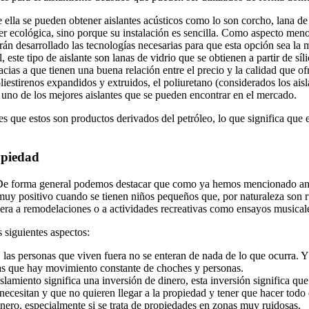
 ella se pueden obtener aislantes acústicos como lo son corcho, lana de
 ecológica, sino porque su instalación es sencilla. Como aspecto menos 
n desarrollado las tecnologías necesarias para que esta opción sea la m
, este tipo de aislante son lanas de vidrio que se obtienen a partir de sí
acias a que tienen una buena relación entre el precio y la calidad que of
liestirenos expandidos y extruidos, el poliuretano (considerados los ai
a uno de los mejores aislantes que se pueden encontrar en el mercado.
 es que estos son productos derivados del petróleo, lo que significa que
ropiedad
. De forma general podemos destacar que como ya hemos mencionado ante
 muy positivo cuando se tienen niños pequeños que, por naturaleza son ru
iera a remodelaciones o a actividades recreativas como ensayos musicale
 siguientes aspectos:
r, las personas que viven fuera no se enteran de nada de lo que ocurra.
as que hay movimiento constante de choches y personas.
aislamiento significa una inversión de dinero, esta inversión significa q
ecesitan y que no quieren llegar a la propiedad y tener que hacer todo e
nero, especialmente si se trata de propiedades en zonas muy ruidosas.