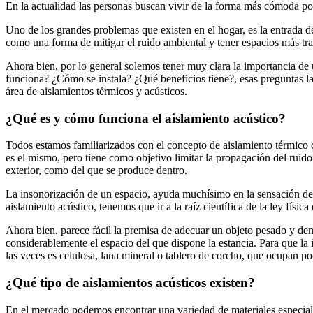
En la actualidad las personas buscan vivir de la forma más cómoda pos
Uno de los grandes problemas que existen en el hogar, es la entrada d
como una forma de mitigar el ruido ambiental y tener espacios más tr
Ahora bien, por lo general solemos tener muy clara la importancia de
funciona? ¿Cómo se instala? ¿Qué beneficios tiene?, esas preguntas la
área de aislamientos térmicos y acústicos.
¿Qué es y cómo funciona el aislamiento acústico?
Todos estamos familiarizados con el concepto de aislamiento térmico qu
es el mismo, pero tiene como objetivo limitar la propagación del ruid
exterior, como del que se produce dentro.
La insonorización de un espacio, ayuda muchísimo en la sensación de c
aislamiento acústico, tenemos que ir a la raíz científica de la ley fí
Ahora bien, parece fácil la premisa de adecuar un objeto pesado y den
considerablemente el espacio del que dispone la estancia. Para que la i
las veces es celulosa, lana mineral o tablero de corcho, que ocupan p
¿Qué tipo de aislamientos acústicos existen?
En el mercado podemos encontrar una variedad de materiales especiales