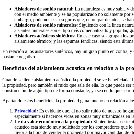
Aisladores de sonido natural:
La naturaleza es muy sabia y de
con el medio ambiente y se ha popularizado no solamente por ser
embargo, podemos estar seguros que, en un par de años, se habrá
Aisladores de sonido minerales
: Siguiendo con la línea natural
aislantes minerales son el tipo más comercializado y popular, gr
Aisladores acústicos sintéticos:
En este caso se agrupan
los
po
aislamiento térmico) y las espumas fenólicas, siendo esta últim
En relación a los aisladores sintéticos, hay un gran punto en contra, y
bastante negativo.
Beneficios del aislamiento acústico en relación a la p
Cuando se tiene aislamiento acústico la propiedad se ve beneficiada
la propiedad, pero también el ruido que sale de ella, lo que puede ser
construcción de algún tipo de forma constante, ya sea en lo que se ref
Apartando estos beneficios, la propiedad gana mucho en relación a los
Privacidad:
Es evidente que, al no salir ruido de nuestro hoga
especialmente si hacemos vidas en zonas muy urbanizadas en l
Le da valor económico a la propiedad:
Si bien instalar este 
acústico está siendo muy solicitado por los compradores que lo n
favor a la hora de vender la propiedad por mayor cantidad de di