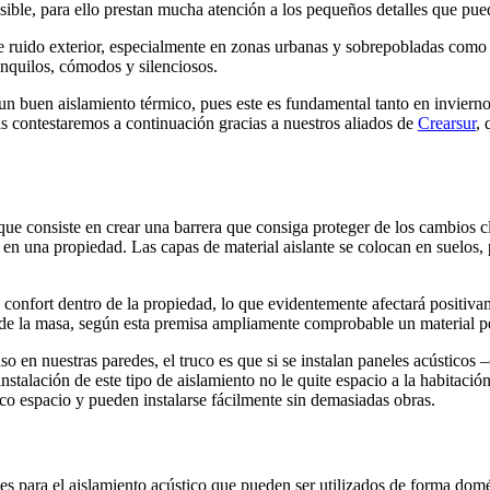
ible, para ello prestan mucha atención a los pequeños detalles que pue
e ruido exterior, especialmente en zonas urbanas y sobrepobladas como 
anquilos, cómodos y silenciosos.
 un buen aislamiento térmico, pues este es fundamental tanto en invier
s contestaremos a continuación gracias a nuestros aliados de
Crearsur
, 
e consiste en crear una barrera que consiga proteger de los cambios climá
o en una propiedad. Las capas de material aislante se colocan en suelos
onfort dentro de la propiedad, lo que evidentemente afectará positivam
sica de la masa, según esta premisa ampliamente comprobable un material
so en nuestras paredes, el truco es que si se instalan paneles acústico
nstalación de este tipo de aislamiento no le quite espacio a la habitación
oco espacio y pueden instalarse fácilmente sin demasiadas obras.
 para el aislamiento acústico que pueden ser utilizados de forma domés