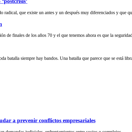
‘postcrisis’
do radical, que existe un antes y un después muy diferenciados y que 
n
ción de finales de los años 70 y el que tenemos ahora es que la segurida
 toda batalla siempre hay bandos. Una batalla que parece que se está lib
dar a prevenir conflictos empresariales
an demandas judiciales, enfrentamientos entre socios o complejos