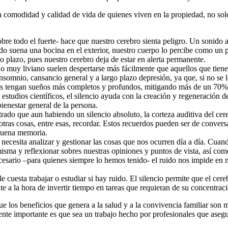
a comodidad y calidad de vida de quienes viven en la propiedad, no so
re todo el fuerte- hace que nuestro cerebro sienta peligro. Un sonido
 suena una bocina en el exterior, nuestro cuerpo lo percibe como un pe
o plazo, pues nuestro cerebro deja de estar en alerta permanente.
o muy liviano suelen despertarse más fácilmente que aquellos que tiene
somnio, cansancio general y a largo plazo depresión, ya que, si no se l
nas tengan sueños más completos y profundos, mitigando más de un 70% 
studios científicos, el silencio ayuda con la creación y regeneración d
enestar general de la persona.
ado que aun habiendo un silencio absoluto, la corteza auditiva del cere
otras cosas, entre esas, recordar. Estos recuerdos pueden ser de conv
buena memoria.
 necesita analizar y gestionar las cosas que nos ocurren día a día. Cua
misma y reflexionar sobres nuestras opiniones y puntos de vista, así com
ecesario –para quienes siempre lo hemos tenido- el ruido nos impide en m
cuesta trabajar o estudiar si hay ruido. El silencio permite que el cere
e a la hora de invertir tiempo en tareas que requieran de su concentrac
e los beneficios que genera a la salud y a la convivencia familiar son 
te importante es que sea un trabajo hecho por profesionales que asegure