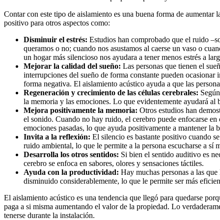
Contar con este tipo de aislamiento es una buena forma de aumentar l
positivo para otros aspectos como:
Disminuir el estrés:
Estudios han comprobado que el ruido –sob
queramos o no; cuando nos asustamos al caerse un vaso o cuando
un hogar más silencioso nos ayudara a tener menos estrés a larg
Mejorar la calidad del sueño:
Las personas que tienen el sueñ
interrupciones del sueño de forma constante pueden ocasionar in
forma negativa. El aislamiento acústico ayuda a que las perso
Regeneración y crecimiento de las células cerebrales:
Según e
la memoria y las emociones. Lo que evidentemente ayudará al bi
Mejora positivamente la memoria:
Otros estudios han demostr
el sonido. Cuando no hay ruido, el cerebro puede enfocarse en 
emociones pasadas, lo que ayuda positivamente a mantener la 
Invita a la reflexión:
El silencio es bastante positivo cuando se
ruido ambiental, lo que le permite a la persona escucharse a sí 
Desarrolla los otros sentidos:
Si bien el sentido auditivo es n
cerebro se enfoca en sabores, olores y sensaciones táctiles.
Ayuda con la productividad:
Hay muchas personas a las que le 
disminuido considerablemente, lo que le permite ser más eficient
El aislamiento acústico es una tendencia que llegó para quedarse porqu
paga a si misma aumentando el valor de la propiedad. Lo verdaderamen
tenerse durante la instalación.