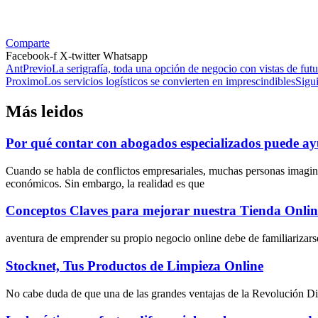
Comparte
Facebook-f
X-twitter
Whatsapp
Ant
Previo
La serigrafía, toda una opción de negocio con vistas de fut
Proximo
Los servicios logísticos se convierten en imprescindibles
Sigu
Más leidos
Por qué contar con abogados especializados puede ayu
Cuando se habla de conflictos empresariales, muchas personas imagin
económicos. Sin embargo, la realidad es que
Conceptos Claves para mejorar nuestra Tienda Onlin
aventura de emprender su propio negocio online debe de familiarizarse
Stocknet, Tus Productos de Limpieza Online
No cabe duda de que una de las grandes ventajas de la Revolución Digit