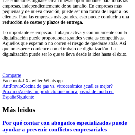
Las soluciones digitales crean nuevas oportunidades para todas las
empresas, independientemente de su tamaño. En empresas más
pequeñas y de nueva creación, puede ser una forma de llegar a los
clientes. Para las empresas más grandes, esto puede conducir a una
reducción de costos y plazos de entrega.
Lo importante es empezar. Trabajar activa y continuamente con la
digitalización puede proporcionar grandes ventajas competitivas.
Aquellos que esperan o no corren el riesgo de quedarse atrás. Así
que no espere: comience con el trabajo de digitalización. La
digitalización puede ser lo que te lleva desde la idea hasta el éxito.
Comparte
Facebook-f
X-twitter
Whatsapp
Ant
Previo
Cocina de gas vs. vitrocerámica ¿cuál es mejor?
Proximo
Aceite: un producto que nunca pasará de moda en
España
Siguiente
Más leidos
Por qué contar con abogados especializados puede
ayudar a prevenir conflictos empresariales