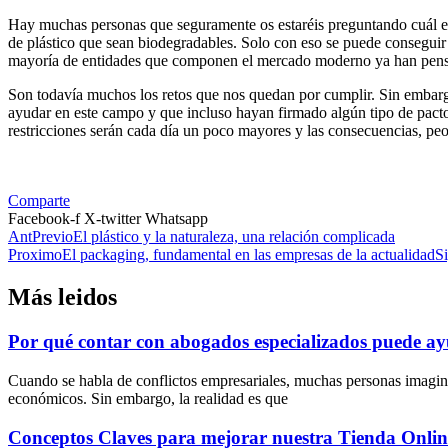
Hay muchas personas que seguramente os estaréis preguntando cuál es la
de plástico que sean biodegradables. Solo con eso se puede conseguir
mayoría de entidades que componen el mercado moderno ya han pen
Son todavía muchos los retos que nos quedan por cumplir. Sin embarg
ayudar en este campo y que incluso hayan firmado algún tipo de pacto
restricciones serán cada día un poco mayores y las consecuencias, peo
Comparte
Facebook-f
X-twitter
Whatsapp
Ant
Previo
El plástico y la naturaleza, una relación complicada
Proximo
El packaging, fundamental en las empresas de la actualidad
S
Más leidos
Por qué contar con abogados especializados puede ayu
Cuando se habla de conflictos empresariales, muchas personas imagin
económicos. Sin embargo, la realidad es que
Conceptos Claves para mejorar nuestra Tienda Onlin