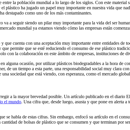
entre la población mundial a lo largo de los siglos. Con este material s
 el plástico ha jugado un papel muy importante en nuestra vida que nad
e ha destapado como uno de los más contaminantes.
co va a seguir siendo un pilar muy importante para la vida del ser humano
l mercado mundial ya estamos viendo cómo las empresas están comenzand
 y que cuenta con una aceptación muy importante entre entidades de tod
y que permite que se esté reduciendo el consumo de ese plástico tradic
lo con la colaboración en este ámbito de empresas, instituciones de div
 alguna ocasión, por utilizar plásticos biodegradables a la hora de co
ner, de un tiempo a esta parte, una responsabilidad social muy clara con 
 una sociedad que está viendo, con esperanza, como el mercado global
egir a la mayor brevedad posible. Un artículo publicado en el diario El
odo el mundo
. Una cifra que, desde luego, asusta y que pone en alerta a 
 que se habla de estas cifras. Sin embargo, enfocó su artículo en el co
a cantidad de bolsas de plástico que se consumen y que terminan por ser u