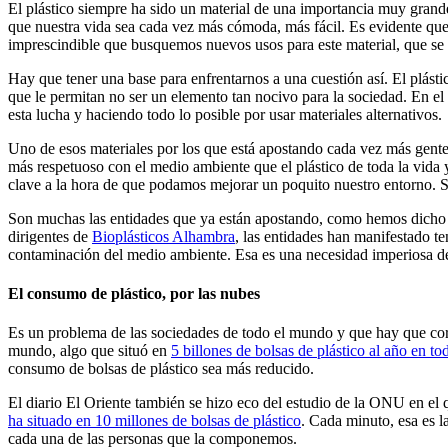
El plástico siempre ha sido un material de una importancia muy grande 
que nuestra vida sea cada vez más cómoda, más fácil. Es evidente que
imprescindible que busquemos nuevos usos para este material, que s
Hay que tener una base para enfrentarnos a una cuestión así. El plásti
que le permitan no ser un elemento tan nocivo para la sociedad. En e
esta lucha y haciendo todo lo posible por usar materiales alternativos.
Uno de esos materiales por los que está apostando cada vez más gente
más respetuoso con el medio ambiente que el plástico de toda la vida 
clave a la hora de que podamos mejorar un poquito nuestro entorno. So
Son muchas las entidades que ya están apostando, como hemos dicho en
dirigentes de
Bioplásticos Alhambra
, las entidades han manifestado te
contaminación del medio ambiente. Esa es una necesidad imperiosa de
El consumo de plástico, por las nubes
Es un problema de las sociedades de todo el mundo y que hay que corr
mundo, algo que situó en
5 billones de bolsas de plástico al año en t
consumo de bolsas de plástico sea más reducido.
El diario El Oriente también se hizo eco del estudio de la ONU en el
ha situado en 10 millones de bolsas de plástico
. Cada minuto, esa es l
cada una de las personas que la componemos.