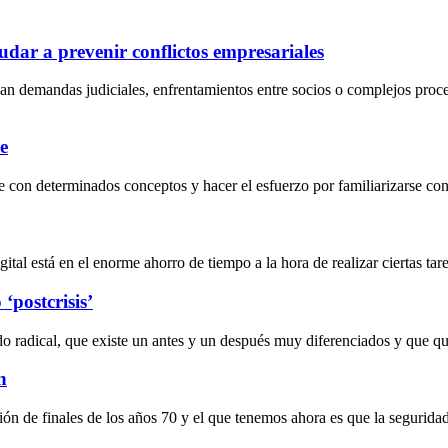
dar a prevenir conflictos empresariales
an demandas judiciales, enfrentamientos entre socios o complejos proc
e
 con determinados conceptos y hacer el esfuerzo por familiarizarse con 
al está en el enorme ahorro de tiempo a la hora de realizar ciertas tarea
‘postcrisis’
do radical, que existe un antes y un después muy diferenciados y que 
n
ción de finales de los años 70 y el que tenemos ahora es que la segurida