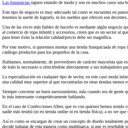
Las franquicias
siguen estando de moda y son en muchos casos una buen
Este tipo de negocio es muy adecuado tal como se encuentra en panor
tenemos la suerte de lograrlo, ni los sueldos que ofrecen son decentes
Una de las veces más fiables de hacerlo es mediante algún negocio que
al comercio de ropa infantil y accesorios, creen que es un sector al que
para tener éxito la relación calidad/precio debe ser magnífica.
Por este motivo, si queremos montar una tienda franquiciada de ropa 
catálogo productos para los pequeños de la casa.
Hablamos, normalmente, de proveedores de carácter mayorista que está
de todo lo necesario u ofreciéndote directamente a sus trabajadores par
La especialización en cualquier tipo de sector, en este caso moda inf
una calidad muy superior al que encontrarías en otras tiendas menos e
Siempre conviene un buen asesoramiento, más cuando sea de gente que 
lo más interesante competitivamente hablando.
En el caso de Confecciones Alber, que es con quienes hemos tenido o
nadie más tendrá (ni en tienda online ni en tienda física), a no ser q
Así es como se encargan de crear un concepto de diseño totalmente pe
decide trabajar de esta manera como multimarca, si que es reseñable q