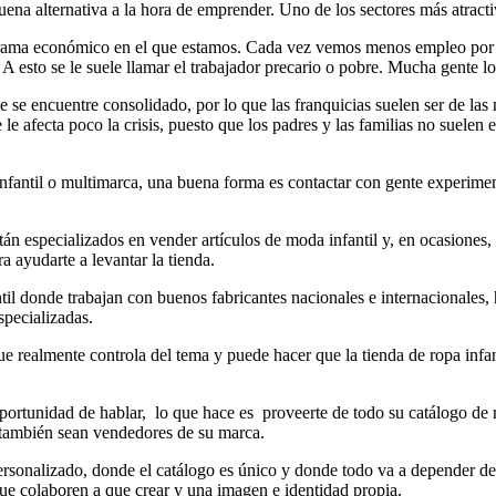
a alternativa a la hora de emprender. Uno de los sectores más atractiv
ama económico en el que estamos. Cada vez vemos menos empleo por cuen
. A esto se le suele llamar el trabajador precario o pobre. Mucha gente 
 se encuentre consolidado, por lo que las franquicias suelen ser de las
 le afecta poco la crisis, puesto que los padres y las familias no suelen
infantil o multimarca, una buena forma es contactar con gente experime
n especializados en vender artículos de moda infantil y, en ocasiones,
a ayudarte a levantar la tienda.
antil donde trabajan con buenos fabricantes nacionales e internacionales
specializadas.
realmente controla del tema y puede hacer que la tienda de ropa infan
portunidad de hablar, lo que hace es proveerte de todo su catálogo de
ue también sean vendedores de su marca.
rsonalizado, donde el catálogo es único y donde todo va a depender de l
ue colaboren a que crear y una imagen e identidad propia.