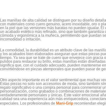
Las manillas de alta calidad se distinguen por su diseño deta
con materiales como cuero genuino, acero inoxidable, oro o pla
en la piel que las versiones más baratas no pueden igualar. El
un acabado estético más refinado, sino que también garantiza 
cómoda y ergonómica a la muñeca, permitiendo que puedan ser 
incomodidad o irritación.
La comodidad, la durabilidad es un atributo clave de las manilla
y los acabados bien elaborados aseguran que estas piezas pued
tiempo. Ya sea que se trate de cuero que envejece con gracia 
pulidos para restaurar su brillo, estas manillas están diseñadas
significa que, con el cuidado adecuado, pueden mantenerse en
convirtiéndose en piezas atemporales que pueden pasar de ge
Otro aspecto importante es el valor sentimental que muchas vec
Estas piezas no solo son accesorios de moda, sino también s
regalo significativo o una compra personal para conmemorar un
personalización, como grabados o combinaciones de materiales 
verdaderamente personales y únicas. Este valor emocional añad
calidad sea una experiencia aún más enriquecedora, conecta
especiales. Los profesionales de
Mani-Grip
recomiendan elegir 