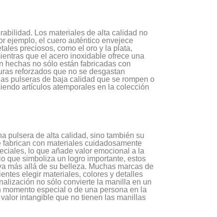
rabilidad. Los materiales de alta calidad no
Por ejemplo, el cuero auténtico envejece
ales preciosos, como el oro y la plata,
mientras que el acero inoxidable ofrece una
ien hechas no sólo están fabricadas con
turas reforzados que no se desgastan
e las pulseras de baja calidad que se rompen o
siendo artículos atemporales en la colección
a pulsera de alta calidad, sino también su
e fabrican con materiales cuidadosamente
eciales, lo que añade valor emocional a la
o que simboliza un logro importante, estos
e va más allá de su belleza. Muchas marcas de
entes elegir materiales, colores y detalles
alización no sólo convierte la manilla en un
n momento especial o de una persona en la
 valor intangible que no tienen las manillas