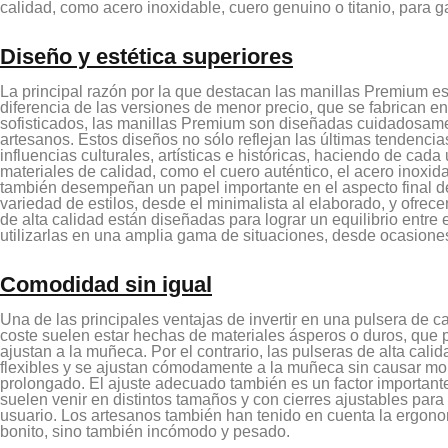
calidad, como acero inoxidable, cuero genuino o titanio, para 
Diseño y estética superiores
La principal razón por la que destacan las manillas Premium es 
diferencia de las versiones de menor precio, que se fabrican 
sofisticados, las manillas Premium son diseñadas cuidadosame
artesanos. Estos diseños no sólo reflejan las últimas tendenci
influencias culturales, artísticas e históricas, haciendo de cad
materiales de calidad, como el cuero auténtico, el acero inoxidab
también desempeñan un papel importante en el aspecto final d
variedad de estilos, desde el minimalista al elaborado, y ofrec
de alta calidad están diseñadas para lograr un equilibrio entre 
utilizarlas en una amplia gama de situaciones, desde ocasiones
Comodidad sin igual
Una de las principales ventajas de invertir en una pulsera de 
coste suelen estar hechas de materiales ásperos o duros, que pu
ajustan a la muñeca. Por el contrario, las pulseras de alta cal
flexibles y se ajustan cómodamente a la muñeca sin causar mo
prolongado. El ajuste adecuado también es un factor important
suelen venir en distintos tamaños y con cierres ajustables para
usuario. Los artesanos también han tenido en cuenta la ergon
bonito, sino también incómodo y pesado.