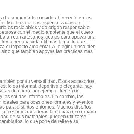
ica ha aumentado considerablemente en los
ción. Muchas marcas especializadas en
eriales reciclables y de origen responsable.
spetuosa con el medio ambiente que el cuero
abajan con artesanos locales para apoyar una
en tener una vida útil más larga, lo que
za el impacto ambiental. Al elegir un asa bien
 sino que también apoyas las prácticas más
también por su versatilidad. Estos accesorios
estilo es informal, deportivo o elegante, hay
seras de cuero, por ejemplo, tienen un
a y las salidas informales. En cambio, las
on ideales para ocasiones formales y eventos
as para distintos entornos. Muchos diseños
 en accesorios duraderos tanto para uso urbano
lidad de sus materiales, pueden utilizarse
cambiarlos, lo que pone de relieve su