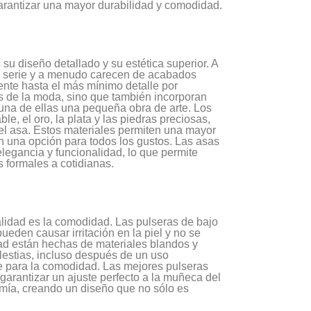
garantizar una mayor durabilidad y comodidad.
su diseño detallado y su estética superior. A
en serie y a menudo carecen de acabados
nte hasta el más mínimo detalle por
as de la moda, sino que también incorporan
a una de ellas una pequeña obra de arte. Los
le, el oro, la plata y las piedras preciosas,
el asa. Estos materiales permiten una mayor
en una opción para todos los gustos. Las asas
elegancia y funcionalidad, lo que permite
 formales a cotidianas.
calidad es la comodidad. Las pulseras de bajo
eden causar irritación en la piel y no se
idad están hechas de materiales blandos y
lestias, incluso después de un uso
e para la comodidad. Las mejores pulseras
 garantizar un ajuste perfecto a la muñeca del
omía, creando un diseño que no sólo es