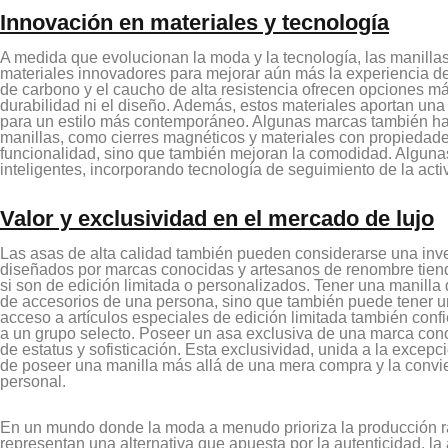
Innovación en materiales y tecnología
A medida que evolucionan la moda y la tecnología, las manilla
materiales innovadores para mejorar aún más la experiencia del 
de carbono y el caucho de alta resistencia ofrecen opciones m
durabilidad ni el diseño. Además, estos materiales aportan una
para un estilo más contemporáneo. Algunas marcas también ha
manillas, como cierres magnéticos y materiales con propiedade
funcionalidad, sino que también mejoran la comodidad. Alguna
inteligentes, incorporando tecnología de seguimiento de la acti
Valor y exclusividad en el mercado de lujo
Las asas de alta calidad también pueden considerarse una inver
diseñados por marcas conocidas y artesanos de renombre tiende
si son de edición limitada o personalizados. Tener una manilla 
de accesorios de una persona, sino que también puede tener un
acceso a artículos especiales de edición limitada también conf
a un grupo selecto. Poseer un asa exclusiva de una marca cono
de estatus y sofisticación. Esta exclusividad, unida a la excepc
de poseer una manilla más allá de una mera compra y la convie
personal.
En un mundo donde la moda a menudo prioriza la producción ráp
representan una alternativa que apuesta por la autenticidad, la