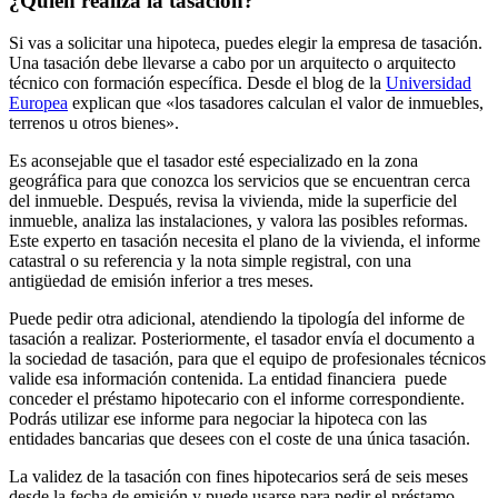
¿Quién realiza la tasación?
Si vas a solicitar una hipoteca, puedes elegir la empresa de tasación.
Una tasación debe llevarse a cabo por un arquitecto o arquitecto
técnico con formación específica. Desde el blog de la
Universidad
Europea
explican que «los tasadores calculan el valor de inmuebles,
terrenos u otros bienes».
Es aconsejable que el tasador esté especializado en la zona
geográfica para que conozca los servicios que se encuentran cerca
del inmueble. Después, revisa la vivienda, mide la superficie del
inmueble, analiza las instalaciones, y valora las posibles reformas.
Este experto en tasación necesita el plano de la vivienda, el informe
catastral o su referencia y la nota simple registral, con una
antigüedad de emisión inferior a tres meses.
Puede pedir otra adicional, atendiendo la tipología del informe de
tasación a realizar. Posteriormente, el tasador envía el documento a
la sociedad de tasación, para que el equipo de profesionales técnicos
valide esa información contenida. La entidad financiera puede
conceder el préstamo hipotecario con el informe correspondiente.
Podrás utilizar ese informe para negociar la hipoteca con las
entidades bancarias que desees con el coste de una única tasación.
La validez de la tasación con fines hipotecarios será de seis meses
desde la fecha de emisión y puede usarse para pedir el préstamo