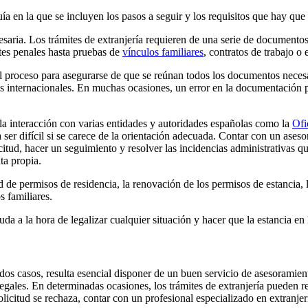
a en la que se incluyen los pasos a seguir y los requisitos que hay que
saria. Los trámites de extranjería requieren de una serie de documentos 
ntes penales hasta pruebas de
vínculos familiares
, contratos de trabajo o 
 el proceso para asegurarse de que se reúnan todos los documentos neces
internacionales. En muchas ocasiones, un error en la documentación pue
a interacción con varias entidades y autoridades españolas como la
Ofi
r difícil si se carece de la orientación adecuada. Contar con un asesor 
licitud, hacer un seguimiento y resolver las incidencias administrativas
ta propia.
d de permisos de residencia, la renovación de los permisos de estancia, la
os familiares.
da a la hora de legalizar cualquier situación y hacer que la estancia en
s casos, resulta esencial disponer de un buen servicio de asesoramiento
gales. En determinadas ocasiones, los trámites de extranjería pueden res
olicitud se rechaza, contar con un profesional especializado en extranje