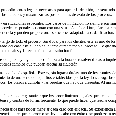
procedimientos legales necesarios para apelar la decisión, presentando 
r los derechos y maximizar las posibilidades de éxito de los procesos.
 en situaciones especiales. Los casos de migración no siempre son simp
ntecedentes penales, cuentan con una situación laboral irregular, matri
xperiencia y pueden proporcionar soluciones adaptadas a cada situación.
o largo de todo el proceso. Sin duda, para los clientes, este es uno de 
ado del caso está al lado del cliente durante todo el proceso. Lo que inc
dicionales y la recepción de la resolución final.
siempre hay alguien de confianza a la hora de resolver dudas o inquietu
aquellos cambios que puedan afectar su situación.
acionalidad española. Este es, sin lugar a dudas, uno de los trámites 
iento de una serie de requisitos establecidos por la ley. Los abogados 
icos, los plazos a cumplir y las pruebas que hay que presentar. Al mism
tal para poder garantizar que los procedimientos legales que tiene que 
xtensa y cambia de forma frecuente, lo que puede hacer que resulte comp
necesarios para poder manejar cada caso con eficacia. Su experiencia a 
encia entre que el proceso se lleve a cabo con éxito o se produzcan ret