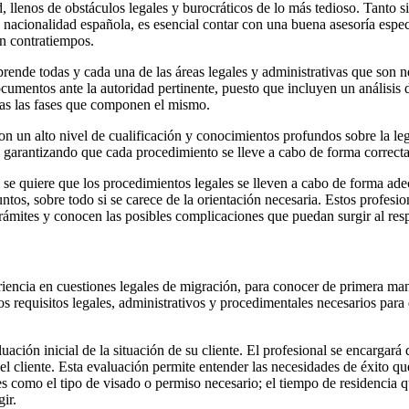
llenos de obstáculos legales y burocráticos de lo más tedioso. Tanto si 
la nacionalidad española, es esencial contar con una buena asesoría espec
an contratiempos.
rende todas y cada una de las áreas legales y administrativas que son n
ocumentos ante la autoridad pertinente, puesto que incluyen un análisis d
das las fases que componen el mismo.
n un alto nivel de cualificación y conocimientos profundos sobre la le
, garantizando que cada procedimiento se lleve a cabo de forma correcta
se quiere que los procedimientos legales se lleven a cabo de forma adecu
os, sobre todo si se carece de la orientación necesaria. Estos profesi
trámites y conocen las posibles complicaciones que puedan surgir al res
riencia en cuestiones legales de migración, para conocer de primera mano
os requisitos legales, administrativos y procedimentales necesarios para 
uación inicial de la situación de su cliente. El profesional se encargará
l cliente. Esta evaluación permite entender las necesidades de éxito que 
s como el tipo de visado o permiso necesario; el tiempo de residencia qu
ir.