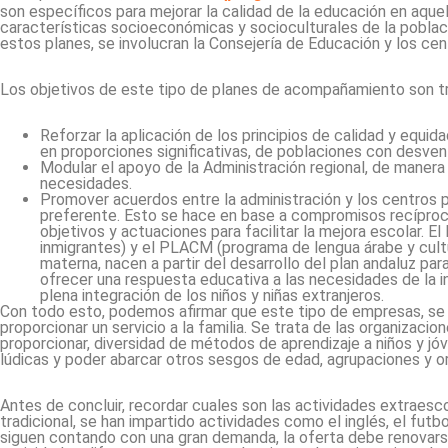
son específicos para mejorar la calidad de la educación en aquel
características socioeconómicas y socioculturales de la poblaci
estos planes, se involucran la Consejería de Educación y los cen
Los objetivos de este tipo de planes de acompañamiento son tr
Reforzar la aplicación de los principios de calidad y equi
en proporciones significativas, de poblaciones con desvent
Modular el apoyo de la Administración regional, de manera
necesidades.
Promover acuerdos entre la administración y los centros 
preferente. Esto se hace en base a compromisos recíproc
objetivos y actuaciones para facilitar la mejora escolar. E
inmigrantes) y el PLACM (programa de lengua árabe y cult
materna, nacen a partir del desarrollo del plan andaluz pa
ofrecer una respuesta educativa a las necesidades de la in
plena integración de los niños y niñas extranjeros.
Con todo esto, podemos afirmar que este tipo de empresas, se
proporcionar un servicio a la familia. Se trata de las organizaci
proporcionar, diversidad de métodos de aprendizaje a niños y j
lúdicas y poder abarcar otros sesgos de edad, agrupaciones y o
Antes de concluir, recordar cuales son las actividades extrae
tradicional, se han impartido actividades como el inglés, el futbo
siguen contando con una gran demanda, la oferta debe renovarse