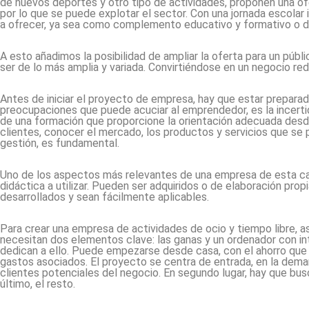
de nuevos deportes y otro tipo de actividades, proponen una ofe
por lo que se puede explotar el sector. Con una jornada escolar 
a ofrecer, ya sea como complemento educativo y formativo o d
A esto añadimos la posibilidad de ampliar la oferta para un públ
ser de lo más amplia y variada. Convirtiéndose en un negocio red
Antes de iniciar el proyecto de empresa, hay que estar preparad
preocupaciones que puede acuciar al emprendedor, es la incerti
de una formación que proporcione la orientación adecuada desd
clientes, conocer el mercado, los productos y servicios que se 
gestión, es fundamental.
Uno de los aspectos más relevantes de una empresa de esta c
didáctica a utilizar. Pueden ser adquiridos o de elaboración pro
desarrollados y sean fácilmente aplicables.
Para crear una empresa de actividades de ocio y tiempo libre, 
necesitan dos elementos clave: las ganas y un ordenador con int
dedican a ello. Puede empezarse desde casa, con el ahorro que s
gastos asociados. El proyecto se centra de entrada, en la deman
clientes potenciales del negocio. En segundo lugar, hay que bu
último, el resto.