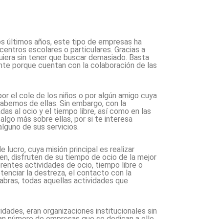
os últimos años, este tipo de empresas ha
centros escolares o particulares. Gracias a
quiera sin tener que buscar demasiado. Basta
ente porque cuentan con la colaboración de las
r el cole de los niños o por algún amigo cuya
sabemos de ellas. Sin embargo, con la
as al ocio y el tiempo libre, así como en las
lgo más sobre ellas, por si te interesa
alguno de sus servicios.
lucro, cuya misión principal es realizar
pen, disfruten de su tiempo de ocio de la mejor
rentes actividades de ocio, tiempo libre o
tenciar la destreza, el contacto con la
alabras, todas aquellas actividades que
dades, eran organizaciones institucionales sin
gran número de empresas que se dedican a ello.