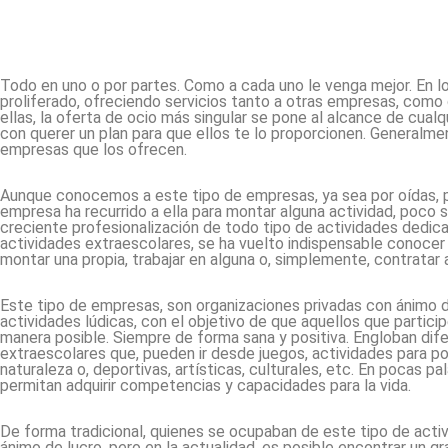
Todo en uno o por partes. Como a cada uno le venga mejor. En l
proliferado, ofreciendo servicios tanto a otras empresas, como 
ellas, la oferta de ocio más singular se pone al alcance de cual
con querer un plan para que ellos te lo proporcionen. Generalm
empresas que los ofrecen.
Aunque conocemos a este tipo de empresas, ya sea por oídas, po
empresa ha recurrido a ella para montar alguna actividad, poco 
creciente profesionalización de todo tipo de actividades dedicad
actividades extraescolares, se ha vuelto indispensable conocer a
montar una propia, trabajar en alguna o, simplemente, contratar 
Este tipo de empresas, son organizaciones privadas con ánimo de 
actividades lúdicas, con el objetivo de que aquellos que partici
manera posible. Siempre de forma sana y positiva. Engloban dife
extraescolares que, pueden ir desde juegos, actividades para po
naturaleza o, deportivas, artísticas, culturales, etc. En pocas p
permitan adquirir competencias y capacidades para la vida.
De forma tradicional, quienes se ocupaban de este tipo de activi
ánimo de lucro, pero en la actualidad, es posible encontrar un 