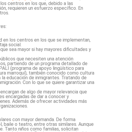
los centros en los que, debido a las
ón, requieren un esfuerzo específico. En
tros.
es:
dad en los centros en los que se implementan,
aja social.
 que sea mayor si hay mayores dificultades y
públicos que necesiten una atención
os, partiendo de un programa detallado de
l PALI (programa de apoyo lingüístico para
ura marroquí), también conocido como cultura
ra la educación de inmigrantes. Tratando de
migración. Con lo que se quiere garantizar una
 encargan de algo de mayor relevancia que
ones encargadas de dar a conocer y
óvenes. Además de ofrecer actividades más
rganizaciones.
scolares con mayor demanda. De forma
l, baile o teatro, entre otras similares. Aunque
. Tanto niños como familias, solicitan