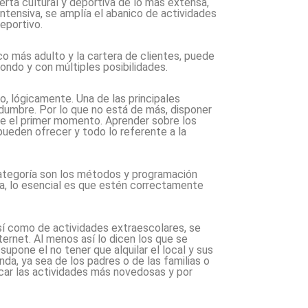
rta cultural y deportiva de lo más extensa,
intensiva, se amplía el abanico de actividades
eportivo.
ico más adulto y la cartera de clientes, puede
ondo y con múltiples posibilidades.
o, lógicamente. Una de las principales
dumbre. Por lo que no está de más, disponer
e el primer momento. Aprender sobre los
pueden ofrecer y todo lo referente a la
ategoría son los métodos y programación
pia, lo esencial es que estén correctamente
así como de actividades extraescolares, se
ernet. Al menos así lo dicen los que se
upone el no tener que alquilar el local y sus
da, ya sea de los padres o de las familias o
scar las actividades más novedosas y por