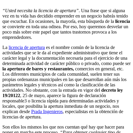
“Usted necesita la licencia de apertura”
. Una frase que si alguna
vez en tu vida has decidido emprender en un negocio habrás tenido
que escuchar. En ocasiones, la mayoría, esta búsqueda de la
licencia
se convierte en toda una odisea. Por eso, hoy queremos desvelar un
poco más sobre este papel que tantos trastornos provoca a los
emprendedores.
La
licencia de apertura
es el nombre común de la licencia de
actividades que se le da al expediente administrativo que tiene el
carácter legal y la documentación necesaria para el ejercicio de una
determinada actividad de carácter público o privado, como puede ser
la apertura de bares y restaurantes,
comercios en general, etc.
Los diferentes municipios de cada comunidad, suelen tener sus
propias orde​nanzas municipales en las que desarrollan aún más los
parámetros legales y técnicos así como la clasificación de las
actividades. No obstante, con la entrada en vigor del
decreto ley
19/20122​
, 25 de mayo, aparece la figura de declaración
responsable3​ o licencia rápida para determinadas actividades y
locales, que posibilita la apertura inmediata de un negocio, nos
explican desde
Prada Ingenieros
, especialistas en la obtención de
licencias de apertura.
Son ellos los mismos los que nos cuentan qué hay que hacer para
poner en marcha este proceso.
“Para obtener cualquier tipo de