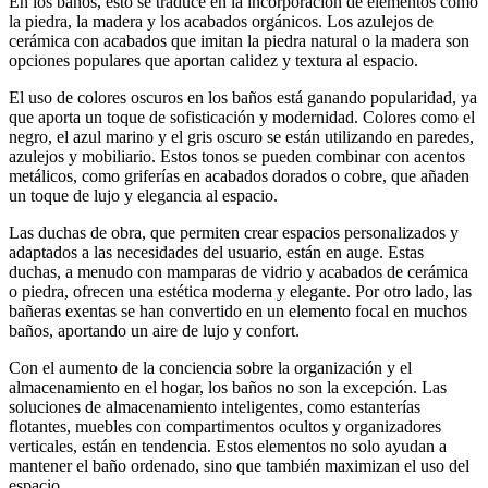
En los baños, esto se traduce en la incorporación de elementos como
la piedra, la madera y los acabados orgánicos. Los azulejos de
cerámica con acabados que imitan la piedra natural o la madera son
opciones populares que aportan calidez y textura al espacio.
El uso de colores oscuros en los baños está ganando popularidad, ya
que aporta un toque de sofisticación y modernidad. Colores como el
negro, el azul marino y el gris oscuro se están utilizando en paredes,
azulejos y mobiliario. Estos tonos se pueden combinar con acentos
metálicos, como griferías en acabados dorados o cobre, que añaden
un toque de lujo y elegancia al espacio.
Las duchas de obra, que permiten crear espacios personalizados y
adaptados a las necesidades del usuario, están en auge. Estas
duchas, a menudo con mamparas de vidrio y acabados de cerámica
o piedra, ofrecen una estética moderna y elegante. Por otro lado, las
bañeras exentas se han convertido en un elemento focal en muchos
baños, aportando un aire de lujo y confort.
Con el aumento de la conciencia sobre la organización y el
almacenamiento en el hogar, los baños no son la excepción. Las
soluciones de almacenamiento inteligentes, como estanterías
flotantes, muebles con compartimentos ocultos y organizadores
verticales, están en tendencia. Estos elementos no solo ayudan a
mantener el baño ordenado, sino que también maximizan el uso del
espacio.