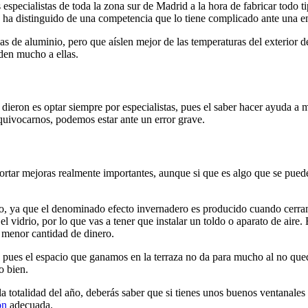
specialistas de toda la zona sur de Madrid a la hora de fabricar todo ti
es ha distinguido de una competencia que lo tiene complicado ante una 
e aluminio, pero que aíslen mejor de las temperaturas del exterior de la
den mucho a ellas.
 dieron es optar siempre por especialistas, pues el saber hacer ayuda a m
equivocarnos, podemos estar ante un error grave.
aportar mejoras realmente importantes, aunque si que es algo que se pue
rlo, ya que el denominado efecto invernadero es producido cuando cerram
 el vidrio, por lo que vas a tener que instalar un toldo o aparato de air
n menor cantidad de dinero.
á, pues el espacio que ganamos en la terraza no da para mucho al no que
o bien.
 la totalidad del año, deberás saber que si tienes unos buenos ventanales
ón
adecuada.