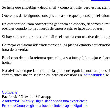
Se tiene que amueblar y decorar tal y como te guste, pero eso sí, atent
Queremos darte algunos consejos en caso de que quieras que el salón
En este sentido, para obtener una ganancia de espacio, debemos elimina
posibles cuando no hay muros de carga o esta se hace con pilares.
Si hay dudas en por no saber cuál es el sistema constructivo del hoga
Lo mejor es valorar adecuadamente en los planos estando amueblados, 
hora de la verdad
En el caso de que la reforma que se haga sea integral, lo mejor es hac
hogar.
No olvides siempre la importancia que tiene seguir las normas, pues s
cerramientos suelen ser viables, pero en ocasiones la
edificabilidad
se 
Comparte
Facebook-f
X-twitter
Whatsapp
Ant
Previo
El whisky, sigue siendo toda una experiencia
Proximo
Cómo elegir una buena clínica capilar
Siguiente