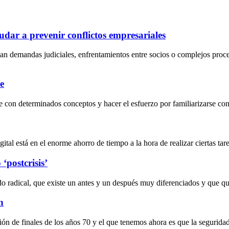
dar a prevenir conflictos empresariales
an demandas judiciales, enfrentamientos entre socios o complejos proc
e
 con determinados conceptos y hacer el esfuerzo por familiarizarse con 
al está en el enorme ahorro de tiempo a la hora de realizar ciertas tarea
‘postcrisis’
do radical, que existe un antes y un después muy diferenciados y que 
n
ción de finales de los años 70 y el que tenemos ahora es que la segurida