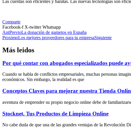
Las cuerdas son eficientes y baratas. Las nuevas tecnologías son efici
Comparte
Facebook-f
X-twitter
Whatsapp
Ant
Previo
La donación de gametos en España
Proximo
Los mejores proveedores para tu empresa
Siguiente
Más leidos
Por qué contar con abogados especializados puede ayu
Cuando se habla de conflictos empresariales, muchas personas imagin
económicos. Sin embargo, la realidad es que
Conceptos Claves para mejorar nuestra Tienda Onlin
aventura de emprender su propio negocio online debe de familiarizarse
Stocknet, Tus Productos de Limpieza Online
No cabe duda de que una de las grandes ventajas de la Revolución Digit