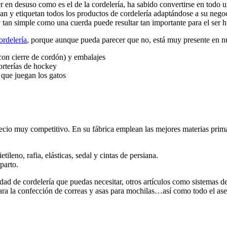
en desuso como es el de la cordelería, ha sabido convertirse en todo u
an y etiquetan todos los productos de cordelería adaptándose a su negoc
y tan simple como una cuerda puede resultar tan importante para el ser
cordelería
, porque aunque pueda parecer que no, está muy presente en nu
con cierre de cordón) y embalajes
orterías de hockey
 que juegan los gatos
cio muy competitivo. En su fábrica emplean las mejores materias prima
etileno, rafia, elásticas, sedal y cintas de persiana.
parto.
ad de cordelería que puedas necesitar, otros artículos como sistemas de
para la confección de correas y asas para mochilas…así como todo el ase