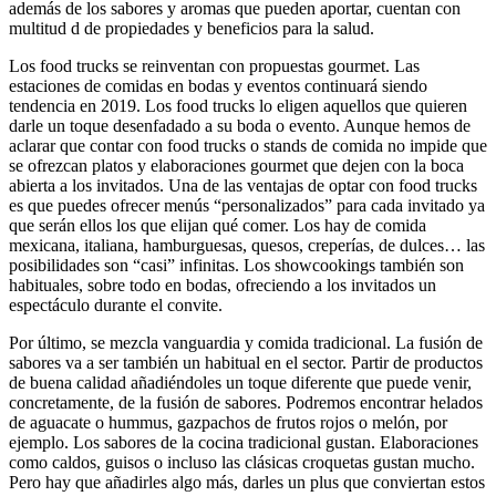
además de los sabores y aromas que pueden aportar, cuentan con
multitud d de propiedades y beneficios para la salud.
Los food trucks se reinventan con propuestas gourmet. Las
estaciones de comidas en bodas y eventos continuará siendo
tendencia en 2019. Los food trucks lo eligen aquellos que quieren
darle un toque desenfadado a su boda o evento. Aunque hemos de
aclarar que contar con food trucks o stands de comida no impide que
se ofrezcan platos y elaboraciones gourmet que dejen con la boca
abierta a los invitados. Una de las ventajas de optar con food trucks
es que puedes ofrecer menús “personalizados” para cada invitado ya
que serán ellos los que elijan qué comer. Los hay de comida
mexicana, italiana, hamburguesas, quesos, creperías, de dulces… las
posibilidades son “casi” infinitas. Los showcookings también son
habituales, sobre todo en bodas, ofreciendo a los invitados un
espectáculo durante el convite.
Por último, se mezcla vanguardia y comida tradicional. La fusión de
sabores va a ser también un habitual en el sector. Partir de productos
de buena calidad añadiéndoles un toque diferente que puede venir,
concretamente, de la fusión de sabores. Podremos encontrar helados
de aguacate o hummus, gazpachos de frutos rojos o melón, por
ejemplo. Los sabores de la cocina tradicional gustan. Elaboraciones
como caldos, guisos o incluso las clásicas croquetas gustan mucho.
Pero hay que añadirles algo más, darles un plus que conviertan estos