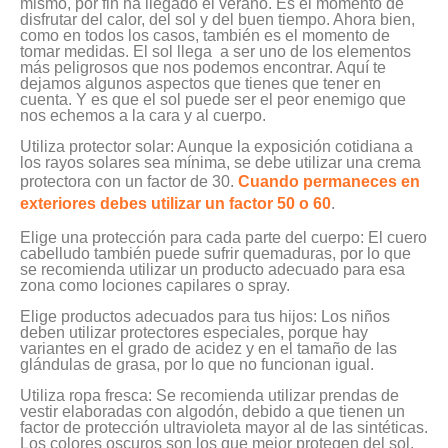
mismo, por fin ha llegado el verano. Es el momento de
disfrutar del calor, del sol y del buen tiempo. Ahora bien,
como en todos los casos, también es el momento de
tomar medidas. El sol llega a ser uno de los elementos
más peligrosos que nos podemos encontrar. Aquí te
dejamos algunos aspectos que tienes que tener en
cuenta. Y es que el sol puede ser el peor enemigo que
nos echemos a la cara y al cuerpo.
Utiliza protector solar: Aunque la exposición cotidiana a
los rayos solares sea mínima, se debe utilizar una crema
protectora con un factor de 30.
Cuando permaneces en
exteriores debes utilizar un factor 50 o 60
.
Elige una protección para cada parte del cuerpo: El cuero
cabelludo también puede sufrir quemaduras, por lo que
se recomienda utilizar un producto adecuado para esa
zona como lociones capilares o spray.
Elige productos adecuados para tus hijos: Los niños
deben utilizar protectores especiales, porque hay
variantes en el grado de acidez y en el tamaño de las
glándulas de grasa, por lo que no funcionan igual.
Utiliza ropa fresca: Se recomienda utilizar prendas de
vestir elaboradas con algodón, debido a que tienen un
factor de protección ultravioleta mayor al de las sintéticas.
Los colores oscuros son los que mejor protegen del sol.