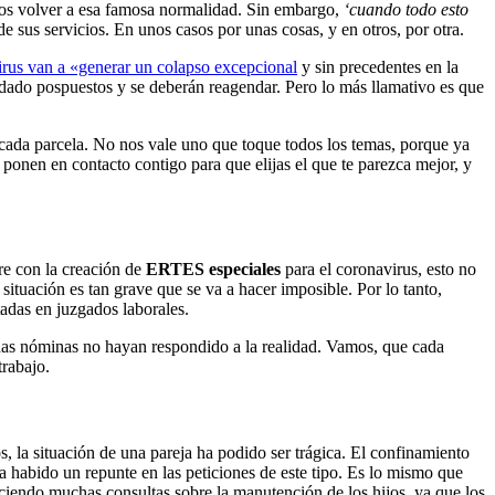
s volver a esa famosa normalidad. Sin embargo,
‘cuando todo esto
sus servicios. En unos casos por unas cosas, y en otros, por otra.
rus van a «generar un colapso excepcional
y sin precedentes en la
uedado pospuestos y se deberán reagendar. Pero lo más llamativo es que
ada parcela. No nos vale uno que toque todos los temas, porque ya
 ponen en contacto contigo para que elijas el que te parezca mejor, y
e con la creación de
ERTES especiales
para el coronavirus, esto no
ituación es tan grave que se va a hacer imposible. Por lo tanto,
adas en juzgados laborales.
as nóminas no hayan respondido a la realidad. Vamos, que cada
trabajo.
s, la situación de una pareja ha podido ser trágica. El confinamiento
habido un repunte en las peticiones de este tipo. Es lo mismo que
iendo muchas consultas sobre la manutención de los hijos, ya que los