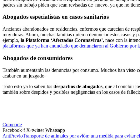
padres sin trabajo piden que sean revisadas de nuevo, ya que no tien
Abogados especialistas en casos sanitarios
Ancianos abandonados en residencias, enfermos que carecían de respir
muy duras. Ahora, muchas familias quieren denunciar estos casos y par
ejemplo,
la Plataforma ‘Afectados Coronavirus’,
nace con la inten
plataformas que ya han anunciado que denunciaron al Gobierno por la
Abogados de consumidores
También aumentarán las denuncias por consumo. Muchos han visto cómo
acabar en un juzgado.
Todo esto ya lo saben los
despachos de abogados
, que al concluir 
también sobre despidos y posibles negligencias en los casos de falle
Comparte
Facebook-f
X-twitter
Whatsapp
Ant
Previo
Transporte de animales por avión: una medida para evitar 