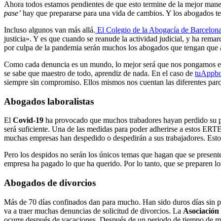
Ahora todos estamos pendientes de que esto termine de la mejor maner
pase’
hay que prepararse para una vida de cambios. Y los abogados ten
Incluso algunos van más allá.
El Colegio de la Abogacía de Barcelona
justicia». Y es que cuando se reanude la actividad judicial, y ha rem
por culpa de la pandemia serán muchos los abogados que tengan que a
Como cada denuncia es un mundo, lo mejor será que nos pongamos en 
se sabe que maestro de todo, aprendiz de nada. En el caso de
tuAppb
siempre sin compromiso. Ellos mismos nos cuentan las diferentes parc
Abogados laboralistas
El
Covid-19
ha provocado que muchos trabadores hayan perdido su pues
será suficiente. Una de las medidas para poder adherirse a estos ERTE
muchas empresas han despedido o despedirán a sus trabajadores. Esto
Pero los despidos no serán los únicos temas que hagan que se prese
empresa ha pagado lo que ha querido. Por lo tanto, que se preparen lo
Abogados de divorcios
Más de 70 días confinados dan para mucho. Han sido duros días sin pode
va a traer muchas denuncias de solicitud de divorcios. La
Asociación
ocurre después de vacaciones. Después de un periodo de tiempo de ma