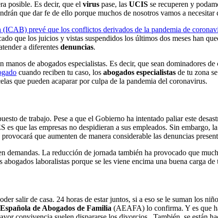
a posible. Es decir, que el
virus
pase, las
UCIS
se recuperen y podamo
drán que dar fe de ello porque muchos de nosotros vamos a necesitar de 
 (ICAB) prevé que los conflictos derivados de la pandemia de coronavi
arcado que los juicios y vistas suspendidos los últimos dos meses han q
tender a diferentes
denuncias
.
manos de abogados especialistas. Es decir, que sean dominadores de c
ogado
cuando reciben tu caso, los
abogados especialistas
de tu zona se
elas que pueden acaparar por culpa de la pandemia del coronavirus.
to de trabajo. Pese a que el Gobierno ha intentado paliar este desastr
S es que las empresas no despidieran a sus empleados. Sin embargo, la s
 provocará que aumenten de manera considerable las denuncias present
nten demandas. La reducción de jornada también ha provocado que much
s abogados laboralistas porque se les viene encima una buena carga de 
r salir de casa. 24 horas de estar juntos, si a eso se le suman los niño
 Española de Abogados de Familia
(AEAFA) lo confirma. Y es que ha 
yor convivencia suelen dispararse los divorcios. También, se están hac