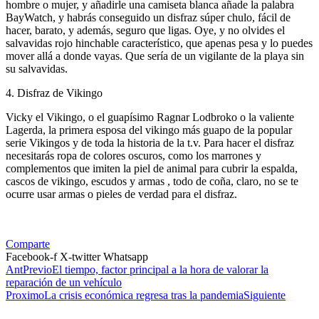
hombre o mujer, y añadirle una camiseta blanca añade la palabra
BayWatch, y habrás conseguido un disfraz súper chulo, fácil de
hacer, barato, y además, seguro que ligas. Oye, y no olvides el
salvavidas rojo hinchable característico, que apenas pesa y lo puedes
mover allá a donde vayas. Que sería de un vigilante de la playa sin
su salvavidas.
4. Disfraz de Vikingo
Vicky el Vikingo, o el guapísimo Ragnar Lodbroko o la valiente
Lagerda, la primera esposa del vikingo más guapo de la popular
serie Vikingos y de toda la historia de la t.v. Para hacer el disfraz
necesitarás ropa de colores oscuros, como los marrones y
complementos que imiten la piel de animal para cubrir la espalda,
cascos de vikingo, escudos y armas , todo de coña, claro, no se te
ocurre usar armas o pieles de verdad para el disfraz.
Comparte
Facebook-f
X-twitter
Whatsapp
Ant
Previo
El tiempo, factor principal a la hora de valorar la
reparación de un vehículo
Proximo
La crisis económica regresa tras la pandemia
Siguiente