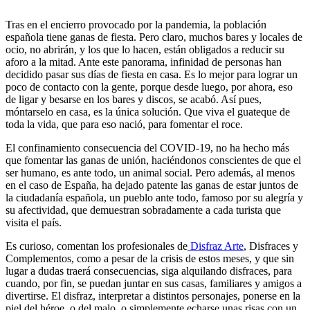
Tras en el encierro provocado por la pandemia, la población
española tiene ganas de fiesta. Pero claro, muchos bares y locales de
ocio, no abrirán, y los que lo hacen, están obligados a reducir su
aforo a la mitad. Ante este panorama, infinidad de personas han
decidido pasar sus días de fiesta en casa. Es lo mejor para lograr un
poco de contacto con la gente, porque desde luego, por ahora, eso
de ligar y besarse en los bares y discos, se acabó. Así pues,
móntarselo en casa, es la única solución. Que viva el guateque de
toda la vida, que para eso nació, para fomentar el roce.
El confinamiento consecuencia del COVID-19, no ha hecho más
que fomentar las ganas de unión, haciéndonos conscientes de que el
ser humano, es ante todo, un animal social. Pero además, al menos
en el caso de España, ha dejado patente las ganas de estar juntos de
la ciudadanía española, un pueblo ante todo, famoso por su alegría y
su afectividad, que demuestran sobradamente a cada turista que
visita el país.
Es curioso, comentan los profesionales de
Disfraz Arte
, Disfraces y
Complementos, como a pesar de la crisis de estos meses, y que sin
lugar a dudas traerá consecuencias, siga alquilando disfraces, para
cuando, por fin, se puedan juntar en sus casas, familiares y amigos a
divertirse. El disfraz, interpretar a distintos personajes, ponerse en la
piel del héroe, o del malo, o simplemente echarse unas risas con un