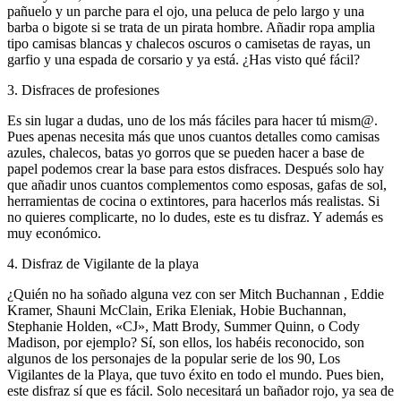
pañuelo y un parche para el ojo, una peluca de pelo largo y una
barba o bigote si se trata de un pirata hombre. Añadir ropa amplia
tipo camisas blancas y chalecos oscuros o camisetas de rayas, un
garfio y una espada de corsario y ya está. ¿Has visto qué fácil?
3. Disfraces de profesiones
Es sin lugar a dudas, uno de los más fáciles para hacer tú mism@.
Pues apenas necesita más que unos cuantos detalles como camisas
azules, chalecos, batas yo gorros que se pueden hacer a base de
papel podemos crear la base para estos disfraces. Después solo hay
que añadir unos cuantos complementos como esposas, gafas de sol,
herramientas de cocina o extintores, para hacerlos más realistas. Si
no quieres complicarte, no lo dudes, este es tu disfraz. Y además es
muy económico.
4. Disfraz de Vigilante de la playa
¿Quién no ha soñado alguna vez con ser Mitch Buchannan , Eddie
Kramer, Shauni McClain, Erika Eleniak, Hobie Buchannan,
Stephanie Holden, «CJ», Matt Brody, Summer Quinn, o Cody
Madison, por ejemplo? Sí, son ellos, los habéis reconocido, son
algunos de los personajes de la popular serie de los 90, Los
Vigilantes de la Playa, que tuvo éxito en todo el mundo. Pues bien,
este disfraz sí que es fácil. Solo necesitará un bañador rojo, ya sea de