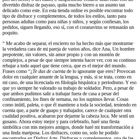
divertido disfraz de payaso, quita mucho hierro a un asunto tan
delicado como este. En esta tienda online es posible encontrar todo
tipo de disfrace y complementos, de todos los estilos, tanto para
personas adultas como para niñas y niños, y según confiesan, los
pedidos, siguen llegando, eso sí, con el coranavirus se retrasarán un
poquito.
“ Me acabo de separar, el encierro no ha hecho más que mostrarme
la verdadera cara de mi pareja de varios años, dice Ana, Un hombre
prepotente, sin valores, sin amor propio y con un montón de
complejos, a pesar de que siempre intenta hacer ver, con su continuo
rebajar a todo aquel que tiene cerca, que es el mejor del mundo.
Frases como “¿
Te das de cuenta
de lo ignorante que eres? Provocan
dolor en cualquier amante de la lengua, y más, si se trata, como en
mi caso, de una licenciada en filología hispánica y periodismo. Y eso
que yo siempre he valorado su trabajo de soldador. Pero, a pesar de
que ambos pudimos salir a trabajar fuera de casa a pesar del
confinamiento, los fines de semana, no los supimos llevar. Cosas
como inútil, paleta, o que él mantiene a toda la sociedad, teniendo en
cuenta que, a parte de guapo y trabajador, carece de cualquier otra
cualidad positiva, acabaron por dejarme la cabeza loca. Me sentí un
gusano. Ahora estoy mejor y para celebrarlo, haré una fiesta
simbólica con mis mejores amigos, donde haré mi transformación a
una linda mariposa. Los disfraces, como no, solo he podido
encontrarlos en Disfraz Arte, Disfraces y complementos, una de las