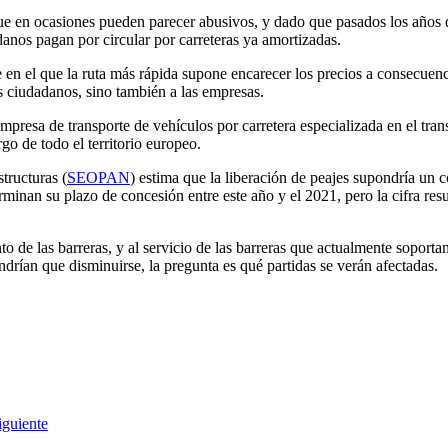
que en ocasiones pueden parecer abusivos, y dado que pasados los años 
adanos pagan por circular por carreteras ya amortizadas.
e en el que la ruta más rápida supone encarecer los precios a consecuenci
s ciudadanos, sino también a las empresas.
empresa de transporte de vehículos por carretera especializada en el tran
o de todo el territorio europeo.
tructuras (
SEOPAN
) estima que la liberación de peajes supondría un 
rminan su plazo de concesión entre este año y el 2021, pero la cifra resu
nto de las barreras, y al servicio de las barreras que actualmente sopo
endrían que disminuirse, la pregunta es qué partidas se verán afectadas.
iguiente