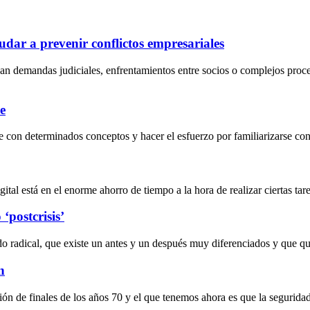
dar a prevenir conflictos empresariales
an demandas judiciales, enfrentamientos entre socios o complejos proc
e
 con determinados conceptos y hacer el esfuerzo por familiarizarse con 
al está en el enorme ahorro de tiempo a la hora de realizar ciertas tarea
‘postcrisis’
do radical, que existe un antes y un después muy diferenciados y que 
n
ción de finales de los años 70 y el que tenemos ahora es que la segurida