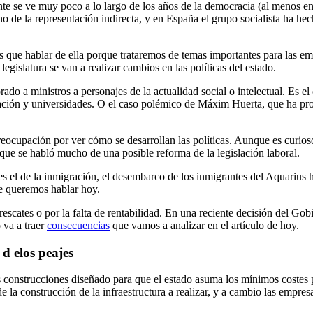
te se ve muy poco a lo largo de los años de la democracia (al menos en
o de la representación indirecta, y en España el grupo socialista ha h
mos que hablar de ella porque trataremos de temas importantes para las 
legislatura se van a realizar cambios en las políticas del estado.
o a ministros a personajes de la actualidad social o intelectual. Es el
ación y universidades. O el caso polémico de Máxim Huerta, que ha pr
preocupación por ver cómo se desarrollan las políticas. Aunque es curi
 que se habló mucho de una posible reforma de la legislación laboral.
 el de la inmigración, el desembarco de los inmigrantes del Aquarius h
que queremos hablar hoy.
cates o por la falta de rentabilidad. En una reciente decisión del Gobie
 va a traer
consecuencias
que vamos a analizar en el artículo de hoy.
d elos peajes
 construcciones diseñado para que el estado asuma los mínimos costes pos
la construcción de la infraestructura a realizar, y a cambio las empre