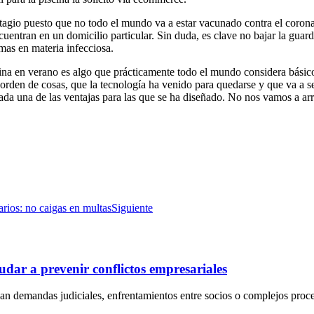
ntagio puesto que no todo el mundo va a estar vacunado contra el coron
uentran en un domicilio particular. Sin duda, es clave no bajar la guardi
mas en materia infecciosa.
cina en verano es algo que prácticamente todo el mundo considera básico
orden de cosas, que la tecnología ha venido para quedarse y que va a s
ada una de las ventajas para las que se ha diseñado. No nos vamos a arr
rios: no caigas en multas
Siguiente
dar a prevenir conflictos empresariales
an demandas judiciales, enfrentamientos entre socios o complejos proc