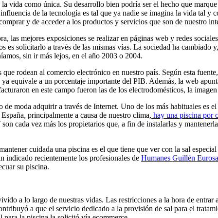
e la vida como única. Su desarrollo bien podría ser el hecho que marque l
luencia de la tecnología es tal que ya nadie se imagina la vida tal y
omprar y de acceder a los productos y servicios que son de nuestro int
ra, las mejores exposiciones se realizar en páginas web y redes sociales
s es solicitarlo a través de las mismas vías. La sociedad ha cambiado y
mos, sin ir más lejos, en el año 2003 o 2004.
 que rodean al comercio electrónico en nuestro país. Según esta fuente
e ya equivale a un porcentaje importante del PIB. Además, la web apunta
facturaron en este campo fueron las de los electrodomésticos, la imagen 
 de moda adquirir a través de Internet. Uno de los más habituales es el
n España, principalmente a causa de nuestro clima,
hay una piscina por 
 Y son cada vez más los propietarios que, a fin de instalarlas y mantener
tener cuidada una piscina es el que tiene que ver con la sal especial pa
han indicado recientemente los profesionales de
Humanes Guillén Eurosa
ecuar su piscina.
ido a lo largo de nuestras vidas. Las restricciones a la hora de entrar a
ontribuyó a que el servicio dedicado a la provisión de sal para el trata
l para la piscina la solicitó vía ecommerce.