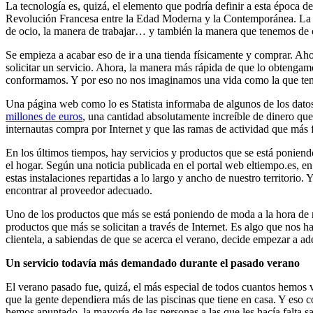
La tecnología es, quizá, el elemento que podría definir a esta época d
Revolución Francesa entre la Edad Moderna y la Contemporánea. La inf
de ocio, la manera de trabajar… y también la manera que tenemos de c
Se empieza a acabar eso de ir a una tienda físicamente y comprar. Aho
solicitar un servicio. Ahora, la manera más rápida de que lo obtengamo
conformamos. Y por eso no nos imaginamos una vida como la que tenía
Una página web como lo es Statista informaba de algunos de los datos
millones de euros
, una cantidad absolutamente increíble de dinero qu
internautas compra por Internet y que las ramas de actividad que más 
En los últimos tiempos, hay servicios y productos que se está poniendo
el hogar. Según una noticia publicada en el portal web eltiempo.es, e
estas instalaciones repartidas a lo largo y ancho de nuestro territorio.
encontrar al proveedor adecuado.
Uno de los productos que más se está poniendo de moda a la hora de man
productos que más se solicitan a través de Internet. Es algo que nos 
clientela, a sabiendas de que se acerca el verano, decide empezar a ad
Un servicio todavía más demandado durante el pasado verano
El verano pasado fue, quizá, el más especial de todos cuantos hemos viv
que la gente dependiera más de las piscinas que tiene en casa. Y eso c
hemos apuntado, la mayoría de las personas a las que les hacía falta sa