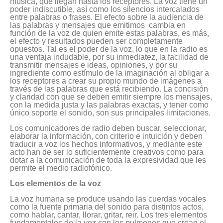
música, que llegan hasta los receptores. La voz tiene un
poder indiscutible, así como los silencios intercalados
entre palabras o frases. El efecto sobre la audiencia de
las palabras y mensajes que emitimos cambia en
función de la voz de quien emite estas palabras, es más,
el efecto y resultados pueden ser completamente
opuestos. Tal es el poder de la voz, lo que en la radio es
una ventaja indudable, por su inmediatez, la facilidad de
transmitir mensajes e ideas, opiniones, y por su
ingrediente como estímulo de la imaginación al obligar a
los receptores a crear su propio mundo de imágenes a
través de las palabras que está recibiendo. La concisión
y claridad con que se deben emitir siempre los mensajes,
con la medida justa y las palabras exactas, y tener como
único soporte el sonido, son sus principales limitaciones.
Los comunicadores de radio deben buscar, seleccionar,
elaborar la información, con criterio e intuición y deben
traducir a voz los hechos informativos, y mediante este
acto han de ser lo suficientemente creativos como para
dotar a la comunicación de toda la expresividad que les
permite el medio radiofónico.
Los elementos de la voz
La voz humana se produce usando las cuerdas vocales
como la fuente primaria del sonido para distintos actos,
como hablar, cantar, llorar, gritar, reir. Los tres elementos
fundamentales de la voz son los pulmones que crean el