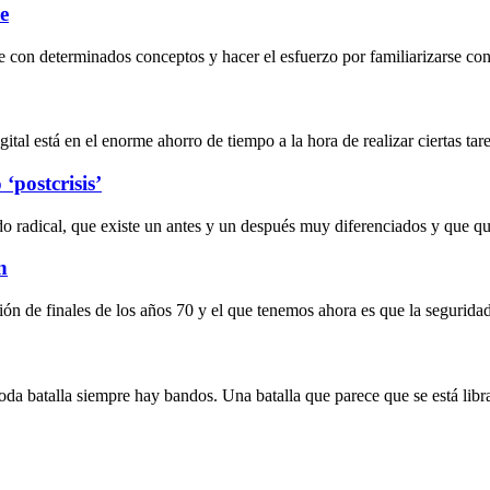
e
 con determinados conceptos y hacer el esfuerzo por familiarizarse con 
al está en el enorme ahorro de tiempo a la hora de realizar ciertas tarea
‘postcrisis’
do radical, que existe un antes y un después muy diferenciados y que 
n
ción de finales de los años 70 y el que tenemos ahora es que la segurida
 toda batalla siempre hay bandos. Una batalla que parece que se está lib