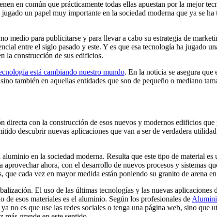
en en común que prácticamente todas ellas apuestan por la mejor tecnolo
ha jugado un papel muy importante en la sociedad moderna que ya se ha 
 medio para publicitarse y para llevar a cabo su estrategia de marketin
encial entre el siglo pasado y este. Y es que esa tecnología ha jugado u
 la construcción de sus edificios.
ecnología está cambiando nuestro mundo
. En la noticia se asegura qu
, sino también en aquellas entidades que son de pequeño o mediano tamañ
ón directa con la construcción de esos nuevos y modernos edificios que
mitido descubrir nuevas aplicaciones que van a ser de verdadera utilida
 aluminio en la sociedad moderna. Resulta que este tipo de material es 
aprovechar ahora, con el desarrollo de nuevos procesos y sistemas que n
, que cada vez en mayor medida están poniendo su granito de arena en 
balización. El uso de las últimas tecnologías y las nuevas aplicaciones
no de esos materiales es el aluminio. Según los profesionales de
Alumini
 no es que use las redes sociales o tenga una página web, sino que uti
ez más grande en este sentido.