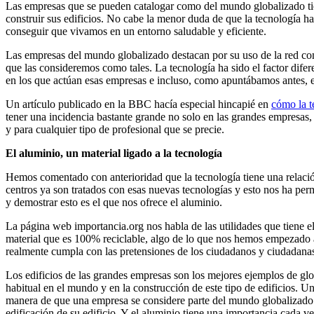
Las empresas que se pueden catalogar como del mundo globalizado tien
construir sus edificios. No cabe la menor duda de que la tecnología 
conseguir que vivamos en un entorno saludable y eficiente.
Las empresas del mundo globalizado destacan por su uso de la red como
que las consideremos como tales. La tecnología ha sido el factor difer
en los que actúan esas empresas e incluso, como apuntábamos antes, en
Un artículo publicado en la BBC hacía especial hincapié en
cómo la t
tener una incidencia bastante grande no solo en las grandes empresas
y para cualquier tipo de profesional que se precie.
El aluminio, un material ligado a la tecnología
Hemos comentado con anterioridad que la tecnología tiene una relaci
centros ya son tratados con esas nuevas tecnologías y esto nos ha per
y demostrar esto es el que nos ofrece el aluminio.
La página web importancia.org nos habla de las utilidades que tiene el
material que es 100% reciclable, algo de lo que nos hemos empezado a 
realmente cumpla con las pretensiones de los ciudadanos y ciudadanas
Los edificios de las grandes empresas son los mejores ejemplos de glo
habitual en el mundo y en la construcción de este tipo de edificios. U
manera de que una empresa se considere parte del mundo globalizado ya
edificación de su edificio. Y el aluminio tiene una importancia cada v