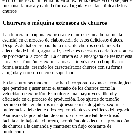
en un cilindro con un embudo en su extremo, desde el cual se puede
presionar la masa y darle la forma alargada y estriada típica de los
churros.
Churrera o máquina extrusora de churros
La churrera o máquina extrusora de churros es una herramienta
esencial en el proceso de elaboración de estos deliciosos dulces.
Después de haber preparado la masa de churros con la mezcla
adecuada de harina, agua, sal y aceite, es necesario darle forma antes
de proceder a la cocción. La churrera es la encargada de realizar esta
tarea, y su función es extruir la masa a través de una boquilla con
forma estriada, creando los característicos churros con su forma
alargada y con surcos en su superficie.
En las churreras modernas, se han incorporado avances tecnológicos
que permiten ajustar tanto el tamaño de los churros como la
velocidad de extrusión. Esto ofrece una mayor versatilidad y
eficiencia en el proceso de producción. Los ajustes de tamaño
permiten obtener churros más gruesos o más delgados, según las
preferencias del cliente o los requerimientos específicos del negocio.
Asimismo, la posibilidad de controlar la velocidad de extrusión
facilita el trabajo del churrero, permitiéndole adecuar la producción
de churros a la demanda y mantener un flujo constante de
producción.