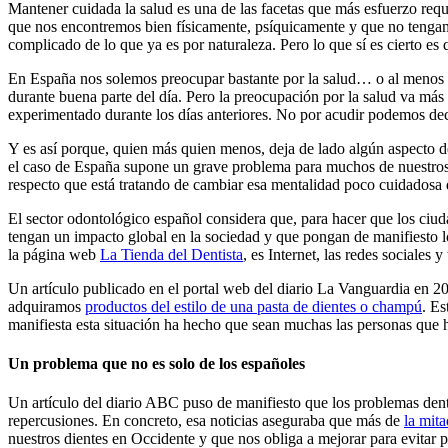
Mantener cuidada la salud es una de las facetas que más esfuerzo requ
que nos encontremos bien físicamente, psíquicamente y que no tengamo
complicado de lo que ya es por naturaleza. Pero lo que sí es cierto es
En España nos solemos preocupar bastante por la salud… o al menos e
durante buena parte del día. Pero la preocupación por la salud va más 
experimentado durante los días anteriores. No por acudir podemos de
Y es así porque, quien más quien menos, deja de lado algún aspecto d
el caso de España supone un grave problema para muchos de nuestros 
respecto que está tratando de cambiar esa mentalidad poco cuidadosa d
El sector odontológico español considera que, para hacer que los ciu
tengan un impacto global en la sociedad y que pongan de manifiesto lo
la página web
La Tienda del Dentista
, es Internet, las redes sociales
Un artículo publicado en el portal web del diario La Vanguardia en 
adquiramos
productos del estilo de una pasta de dientes o champú
. Es
manifiesta esta situación ha hecho que sean muchas las personas que
Un problema que no es solo de los españoles
Un artículo del diario ABC puso de manifiesto que los problemas denta
repercusiones. En concreto, esa noticias aseguraba que más de
la mit
nuestros dientes en Occidente y que nos obliga a mejorar para evitar 