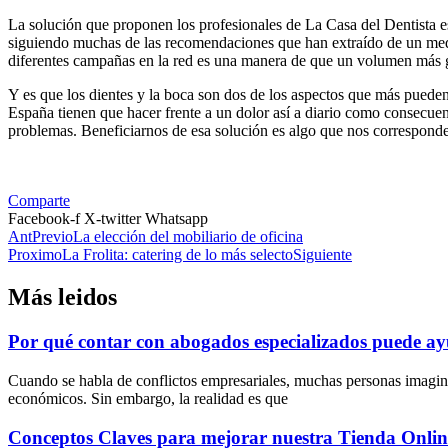
La solución que proponen los profesionales de La Casa del Dentista es
siguiendo muchas de las recomendaciones que han extraído de un medio
diferentes campañas en la red es una manera de que un volumen más g
Y es que los dientes y la boca son dos de los aspectos que más pueden
España tienen que hacer frente a un dolor así a diario como consecuen
problemas. Beneficiarnos de esa solución es algo que nos corresponde
Comparte
Facebook-f
X-twitter
Whatsapp
Ant
Previo
La elección del mobiliario de oficina
Proximo
La Frolita: catering de lo más selecto
Siguiente
Más leidos
Por qué contar con abogados especializados puede ayu
Cuando se habla de conflictos empresariales, muchas personas imagin
económicos. Sin embargo, la realidad es que
Conceptos Claves para mejorar nuestra Tienda Onlin