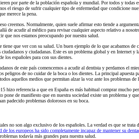
ieren por parte de la población española y mundial. Por todos y todas e
s el riesgo de sufrir cualquier tipo de enfermedad que condicione nues
 que merece la pena.
so creemos. Normalmente, quien suele afirmar esto tiende a argumentar
allá de acudir al médico para revisar cualquier aspecto relativo a nosot
cir que nos estamos preocupando por nuestra salud.
e tiene que ver con su salud. Un buen ejemplo de lo que acabamos de com
ciudadanos y ciudadanas. Este es un problema global y en Internet y l
e los españoles para con sus dientes.
dadanos de este país comencemos a acudir al dentista y perdamos el mie
s peligros de no cuidar de la boca o los dientes. La principal apuesta p
 y todos aquellos medios que permitan alzar la voz ante los problemas de l
2015 hizo referencia a que en España es más habitual comprar mucho pe
to pone de manifiesto que en nuestra sociedad existe un problema y que
 han padecido problemas dolorosos en su boca.
les no son algo exclusivo de los españoles. La verdad es que se trata d
ad de los europeos ha sido completamente incapaz de mantener su dentad
problemas todavía más grandes para nuestra salud.