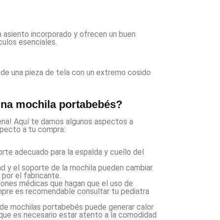
un asiento incorporado y ofrecen un buen
culos esenciales.
a de una pieza de tela con un extremo cosido
una mochila portabebés?
ena! Aquí te damos algunos aspectos a
specto a tu compra:
orte adecuado para la espalda y cuello del
d y el soporte de la mochila pueden cambiar.
por el fabricante.
iones médicas que hagan que el uso de
pre es recomendable consultar tu pediatra
o de mochilas portabebés puede generar calor
o que es necesario estar atento a la comodidad