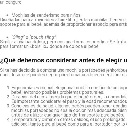
un canguro.
Mochilas de senderismo para niños.
Diseñadas para actividades al aire libre, estas mochilas tienen 
soporte para el bebé, además de proporcionar espacio para artí
“Sling”
o “
pouch sling”.
Similar a una bandolera, pero con una forma específica. Se trat
para formar un «bolsillo» donde se coloca al bebé.
¿Qué debemos considerar antes de elegir 
Si te has decidido a comprar una mochila portabebés ¡enhorabu
considerar que puedes seguir para tomar una buena decisión re
Ergonomía: es crucial elegir una mochila que brinde un sop
bebé, evitando posibles problemas posturales.
Duración del uso: a medida que el bebé crece, la comodida
Es importante considerar el peso y la edad recomendados 
Condiciones de salud: algunos bebés pueden tener condic
mochilas portabebés no sea la opción más adecuada. Siem
antes de utilizar cualquier tipo de transporte para bebés.
Temperatura y clima: en climas cálidos, el uso prolongad
adicional tanto para el bebé como para el portador, por l