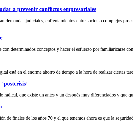
dar a prevenir conflictos empresariales
an demandas judiciales, enfrentamientos entre socios o complejos proc
e
 con determinados conceptos y hacer el esfuerzo por familiarizarse con 
al está en el enorme ahorro de tiempo a la hora de realizar ciertas tarea
‘postcrisis’
do radical, que existe un antes y un después muy diferenciados y que 
n
ción de finales de los años 70 y el que tenemos ahora es que la segurida