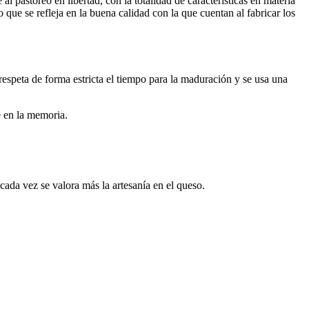
l pastoreo en libertad, con la totalidad de características en materia
que se refleja en la buena calidad con la que cuentan al fabricar los
e respeta de forma estricta el tiempo para la maduración y se usa una
e en la memoria.
ada vez se valora más la artesanía en el queso.