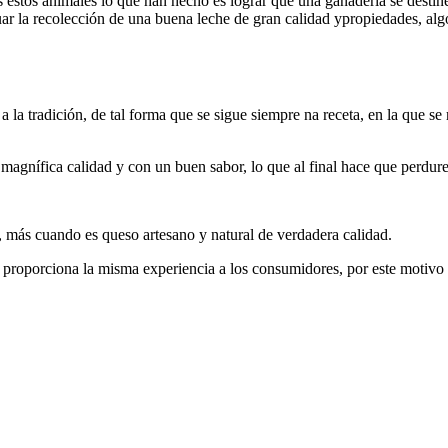
estos animales lo que han hecho es lograr que una ganadería se destine a
ar la recolección de una buena leche de gran calidad ypropiedades, algo 
 a la tradición, de tal forma que se sigue siempre na receta, en la que s
 magnífica calidad y con un buen sabor, lo que al final hace que perdur
, más cuando es queso artesano y natural de verdadera calidad.
proporciona la misma experiencia a los consumidores, por este motivo c