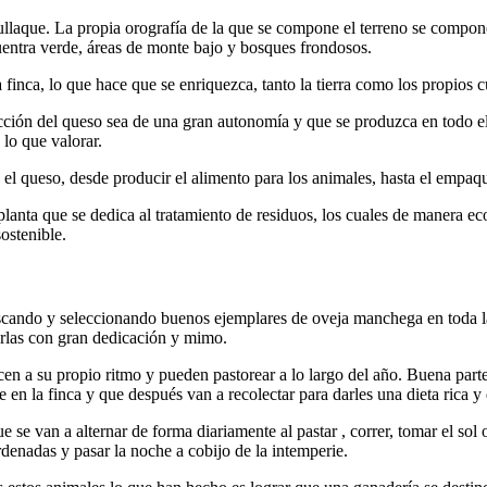
Bullaque. La propia orografía de la que se compone el terreno se compo
uentra verde, áreas de monte bajo y bosques frondosos.
finca, lo que hace que se enriquezca, tanto la tierra como los propios c
ducción del queso sea de una gran autonomía y que se produzca en todo e
lo que valorar.
e el queso, desde producir el alimento para los animales, hasta el empaqu
anta que se dedica al tratamiento de residuos, los cuales de manera ec
ostenible.
cando y seleccionando buenos ejemplares de oveja manchega en toda la r
arlas con gran dedicación y mimo.
recen a su propio ritmo y pueden pastorear a lo largo del año. Buena par
e en la finca y que después van a recolectar para darles una dieta rica y
 se van a alternar de forma diariamente al pastar , correr, tomar el sol 
rdenadas y pasar la noche a cobijo de la intemperie.