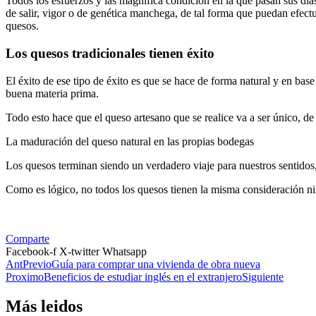
Todos los esfuerzos y las magnífica condición en la que pasan sus días 
de salir, vigor o de genética manchega, de tal forma que puedan efectu
quesos.
Los quesos tradicionales tienen éxito
El éxito de ese tipo de éxito es que se hace de forma natural y en base
buena materia prima.
Todo esto hace que el queso artesano que se realice va a ser único, de
La maduración del queso natural en las propias bodegas
Los quesos terminan siendo un verdadero viaje para nuestros sentidos
Como es lógico, no todos los quesos tienen la misma consideración ni 
Comparte
Facebook-f
X-twitter
Whatsapp
Ant
Previo
Guía para comprar una vivienda de obra nueva
Proximo
Beneficios de estudiar inglés en el extranjero
Siguiente
Más leidos