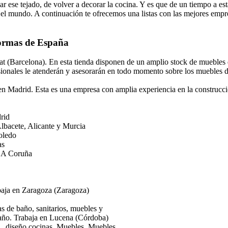
r ese tejado, de volver a decorar la cocina. Y es que de un tiempo a e
do el mundo. A continuación te ofrecemos una listas con las mejores empre
formas de España
 (Barcelona). En esta tienda disponen de un amplio stock de muebles de
esionales le atenderán y asesorarán en todo momento sobre los muebles d
en Madrid. Esta es una empresa con amplia experiencia en la construcción
rid
Albacete, Alicante y Murcia
oledo
as
y A Coruña
baja en Zaragoza (Zaragoza)
s de baño, sanitarios, muebles y
año. Trabaja en Lucena (Córdoba)
, diseño cocinas, Muebles, Muebles