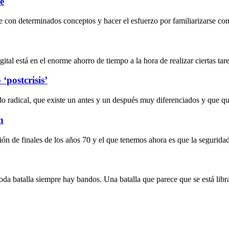
e
 con determinados conceptos y hacer el esfuerzo por familiarizarse con 
al está en el enorme ahorro de tiempo a la hora de realizar ciertas tarea
‘postcrisis’
do radical, que existe un antes y un después muy diferenciados y que 
n
ción de finales de los años 70 y el que tenemos ahora es que la segurida
 toda batalla siempre hay bandos. Una batalla que parece que se está lib