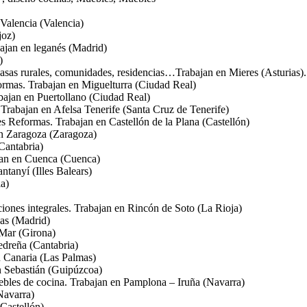
Valencia (Valencia)
joz)
bajan en leganés (Madrid)
)
casas rurales, comunidades, residencias…Trabajan en Mieres (Asturias).
ormas. Trabajan en Miguelturra (Ciudad Real)
abajan en Puertollano (Ciudad Real)
. Trabajan en Afelsa Tenerife (Santa Cruz de Tenerife)
 Reformas. Trabajan en Castellón de la Plana (Castellón)
n Zaragoza (Zaragoza)
Cantabria)
ajan en Cuenca (Cuenca)
tanyí (Illes Balears)
la)
iones integrales. Trabajan en Rincón de Soto (La Rioja)
as (Madrid)
 Mar (Girona)
edreña (Cantabria)
n Canaria (Las Palmas)
 Sebastián (Guipúzcoa)
uebles de cocina. Trabajan en Pamplona – Iruña (Navarra)
Navarra)
(Castellón)