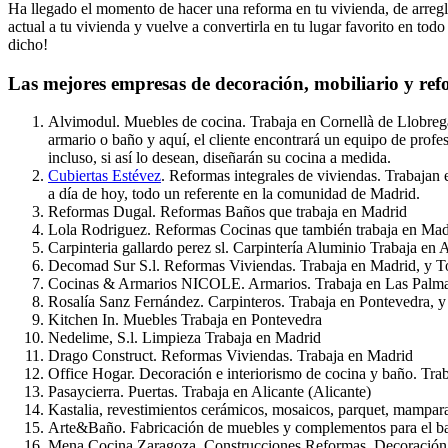
Ha llegado el momento de hacer una reforma en tu vivienda, de arregla
actual a tu vivienda y vuelve a convertirla en tu lugar favorito en to
dicho!
Las mejores empresas de decoración, mobiliario y re
Alvimodul. Muebles de cocina. Trabaja en Cornellà de Llobregat
armario o baño y aquí, el cliente encontrará un equipo de prof
incluso, si así lo desean, diseñarán su cocina a medida.
Cubiertas Estévez
. Reformas integrales de viviendas. Trabajan 
a día de hoy, todo un referente en la comunidad de Madrid.
Reformas Dugal. Reformas Baños que trabaja en Madrid
Lola Rodriguez. Reformas Cocinas que también trabaja en Mad
Carpinteria gallardo perez sl. Carpintería Aluminio Trabaja en 
Decomad Sur S.l. Reformas Viviendas. Trabaja en Madrid, y T
Cocinas & Armarios NICOLE. Armarios. Trabaja en Las Palm
Rosalía Sanz Fernández. Carpinteros. Trabaja en Pontevedra, 
Kitchen In. Muebles Trabaja en Pontevedra
Nedelime, S.l. Limpieza Trabaja en Madrid
Drago Construct. Reformas Viviendas. Trabaja en Madrid
Office Hogar. Decoración e interiorismo de cocina y baño. Tra
Pasaycierra. Puertas. Trabaja en Alicante (Alicante)
Kastalia, revestimientos cerámicos, mosaicos, parquet, mampara
Arte&Baño. Fabricación de muebles y complementos para el b
Mena Cocina Zaragoza. Construcciones Reformas, Decoración 