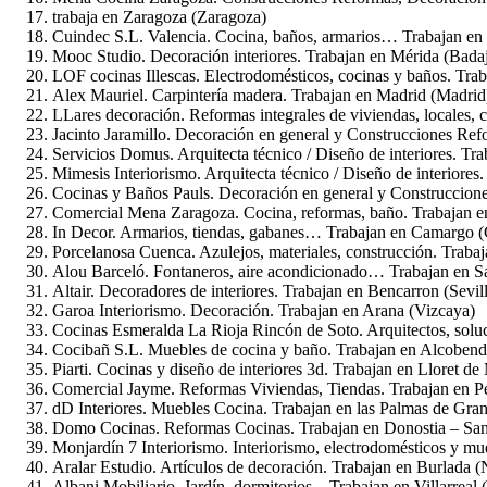
trabaja en Zaragoza (Zaragoza)
Cuindec S.L. Valencia. Cocina, baños, armarios… Trabajan en 
Mooc Studio. Decoración interiores. Trabajan en Mérida (Bada
LOF cocinas Illescas. Electrodomésticos, cocinas y baños. Tra
Alex Mauriel. Carpintería madera. Trabajan en Madrid (Madrid
LLares decoración. Reformas integrales de viviendas, locales, 
Jacinto Jaramillo. Decoración en general y Construcciones Ref
Servicios Domus. Arquitecta técnico / Diseño de interiores. Tr
Mimesis Interiorismo. Arquitecta técnico / Diseño de interiores
Cocinas y Baños Pauls. Decoración en general y Construcciones
Comercial Mena Zaragoza. Cocina, reformas, baño. Trabajan e
In Decor. Armarios, tiendas, gabanes… Trabajan en Camargo (
Porcelanosa Cuenca. Azulejos, materiales, construcción. Trab
Alou Barceló. Fontaneros, aire acondicionado… Trabajan en San
Altair. Decoradores de interiores. Trabajan en Bencarron (Sevil
Garoa Interiorismo. Decoración. Trabajan en Arana (Vizcaya)
Cocinas Esmeralda La Rioja Rincón de Soto. Arquitectos, soluc
Cocibañ S.L. Muebles de cocina y baño. Trabajan en Alcobend
Piarti. Cocinas y diseño de interiores 3d. Trabajan en Lloret de
Comercial Jayme. Reformas Viviendas, Tiendas. Trabajan en P
dD Interiores. Muebles Cocina. Trabajan en las Palmas de Gra
Domo Cocinas. Reformas Cocinas. Trabajan en Donostia – San
Monjardín 7 Interiorismo. Interiorismo, electrodomésticos y m
Aralar Estudio. Artículos de decoración. Trabajan en Burlada (
Albani Mobiliario. Jardín, dormitorios…Trabajan en Villarreal 