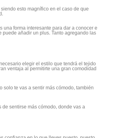
 siendo esto magnífico en el caso de que
d.
s una forma interesante para dar a conocer e
Se puede añadir un plus. Tanto agregando las
ecesario elegir el estilo que tendrá el tejido
gran ventaja al permitirte una gran comodidad
no solo te vas a sentir más cómodo, también
ás de sentirse más cómodo, donde vas a
ás confianza en lo que lleves puesto, puesto